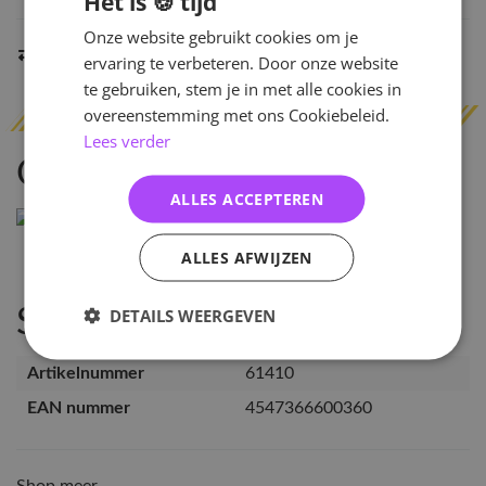
Het is 🍪 tijd
Onze website gebruikt cookies om je
Indien op voorraad
binnen 2 werkdagen
verzonden
ervaring te verbeteren. Door onze website
te gebruiken, stem je in met alle cookies in
overeenstemming met ons Cookiebeleid.
Lees verder
Omschrijving
ALLES ACCEPTEREN
ALLES AFWIJZEN
DETAILS WEERGEVEN
Specificaties
Artikelnummer
61410
EAN nummer
4547366600360
Shop meer