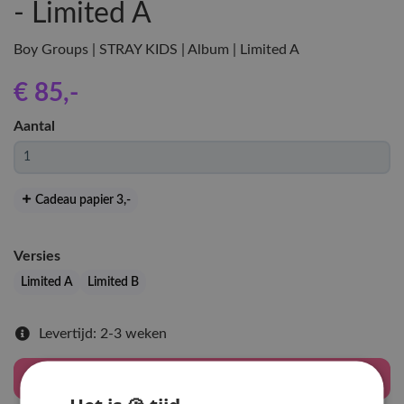
- Limited A
Boy Groups | STRAY KIDS | Album | Limited A
€ 85
,-
Aantal
Cadeau papier 3
,-
Versies
Limited A
Limited B
Levertijd: 2-3 weken
Houd mij op de hoogte