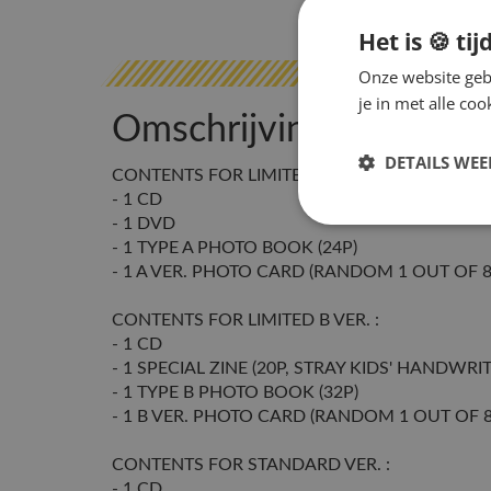
Het is 🍪 tij
Onze website gebr
je in met alle c
Omschrijving
DETAILS WE
CONTENTS FOR LIMITED A VER. :
- 1 CD
- 1 DVD
- 1 TYPE A PHOTO BOOK (24P)
- 1 A VER. PHOTO CARD (RANDOM 1 OUT OF 8
CONTENTS FOR LIMITED B VER. :
- 1 CD
- 1 SPECIAL ZINE (20P, STRAY KIDS' HANDW
- 1 TYPE B PHOTO BOOK (32P)
- 1 B VER. PHOTO CARD (RANDOM 1 OUT OF 8
CONTENTS FOR STANDARD VER. :
- 1 CD