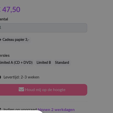
 47
,50
antal
Cadeau papier 3
,-
ersies
Limited A (CD + DVD)
Limited B
Standard
Levertijd: 2-3 weken
Houd mij op de hoogte
Indien op voorraad
binnen 2 werkdagen