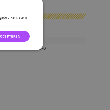
erzonden
 gebruiken, stem
ACCEPTEREN
24653
4547366558470