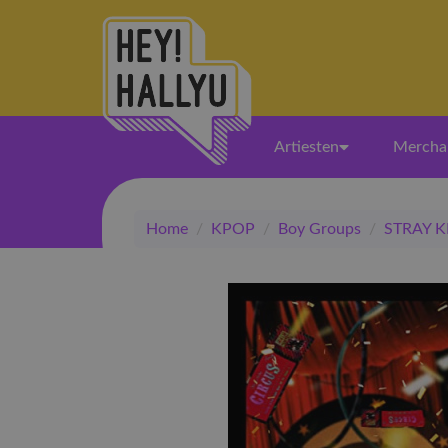
Artiesten
Mercha
Home
/
KPOP
/
Boy Groups
/
STRAY K