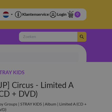
Klantenservice
Login
0
Zoeken
TRAY KIDS
JP] Circus - Limited A
(CD + DVD)
oy Groups | STRAY KIDS | Album | Limited A (CD +
VD)