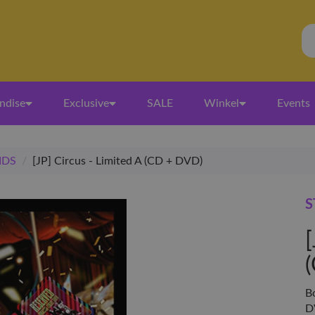
ndise
Exclusive
SALE
Winkel
Events
IDS
/
[JP] Circus - Limited A (CD + DVD)
S
[
B
D