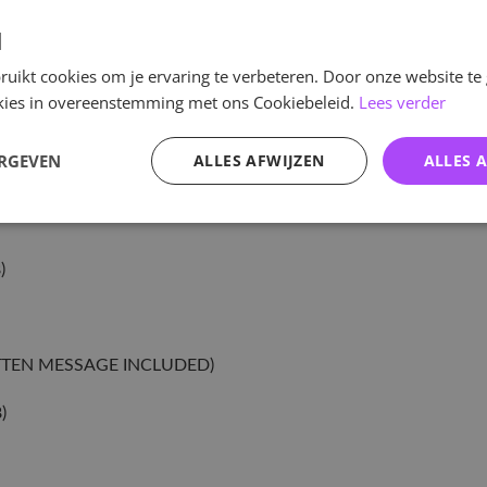
v
d
uikt cookies om je ervaring te verbeteren. Door onze website te
ookies in overeenstemming met ons Cookiebeleid.
Lees verder
Specificaties
ERGEVEN
ALLES AFWIJZEN
ALLES 
Artikelnummer
EAN nummer
)
RITTEN MESSAGE INCLUDED)
)