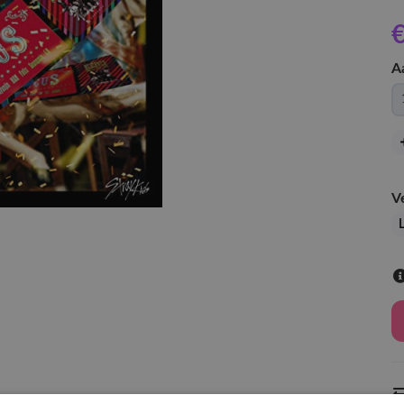
€
A
V