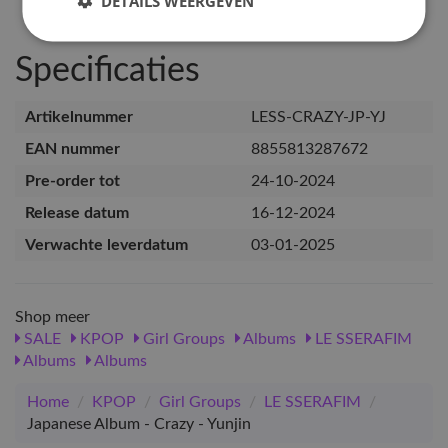
DETAILS WEERGEVEN
Specificaties
Artikelnummer
LESS-CRAZY-JP-YJ
EAN nummer
8855813287672
Pre-order tot
24-10-2024
Release datum
16-12-2024
Verwachte leverdatum
03-01-2025
Shop meer
SALE
KPOP
Girl Groups
Albums
LE SSERAFIM
Albums
Albums
Home
/
KPOP
/
Girl Groups
/
LE SSERAFIM
/
Japanese Album - Crazy - Yunjin