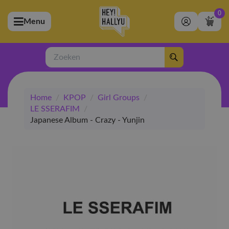
0
Menu
bmenu (Artiesten)
ubmenu (Merchandise)
Zoeken
bmenu (Exclusive)
Home
/
KPOP
/
Girl Groups
/
bmenu (Winkel)
LE SSERAFIM
/
Japanese Album - Crazy - Yunjin