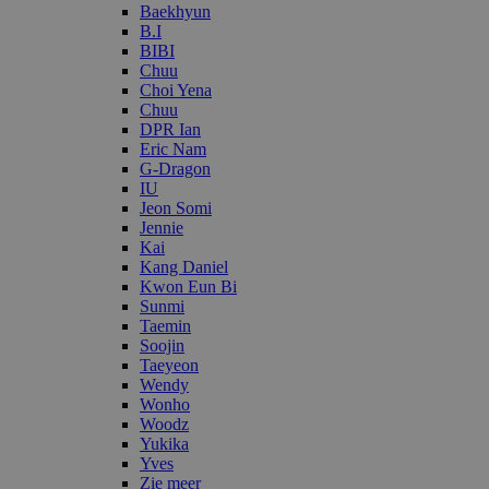
Baekhyun
B.I
BIBI
Chuu
Choi Yena
Chuu
DPR Ian
Eric Nam
G-Dragon
IU
Jeon Somi
Jennie
Kai
Kang Daniel
Kwon Eun Bi
Sunmi
Taemin
Soojin
Taeyeon
Wendy
Wonho
Woodz
Yukika
Yves
Zie meer