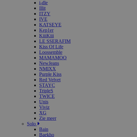
i-dle
Illit
ITZY
IVE
KATSEYE
Kep1er
KiiiKiii
LE SSERAFIM
Kiss Of Life
Loossemble
MAMAMOO
NewJeans
NMIXX
Purple Kiss
Red Velvet
STAYC
TripleS
TWICE
Unis
Viviz
XG
Zie meer
Solo
Bain
Baekho