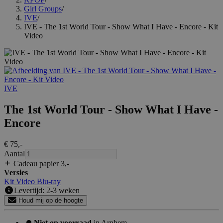
Girl Groups
/
IVE
/
IVE - The 1st World Tour - Show What I Have - Encore - Kit
Video
IVE
The 1st World Tour - Show What I Have -
Encore
€ 75
,-
Aantal
Cadeau papier 3
,-
Versies
Kit Video
Blu-ray
Levertijd: 2-3 weken
Houd mij op de hoogte
Niet op voorraad
in Arnhem