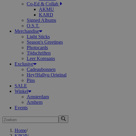
Co-Ed & Collab
AKMU
KARD
Signed Albums
O.S.T.
Merchandise
Light Sticks
Season's Greetings
Photocards
Tijdschriften
Leer Koreaans
Exclusive
Cadeaubonnen
Hey!Hallyu Original
Pins
SALE
Winkel
Amsterdam
Arnhem
Events
Zoeken
Home
/
KPOP
/