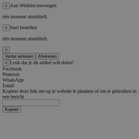
Aan Wishlist toevoegen
×
één moment alstublieft.
Snel bestellen
×
één moment alstublieft.
×
Verder winkelen
Afrekenen
Leuk dat je dit artikel wilt delen!
×
Facebook
Pinterest
WhatsApp
Email
Kopieer deze link om op je website te plaatsen of om te gebruiken in
een bericht
Kopieer
Artiesten
Boy Groups
AHOF
ATEEZ