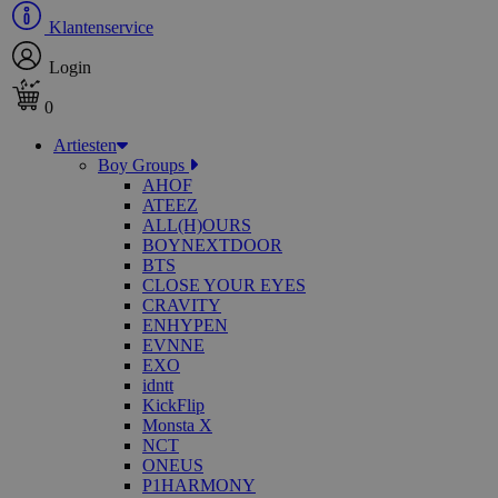
Klantenservice
Login
0
Artiesten
Boy Groups
AHOF
ATEEZ
ALL(H)OURS
BOYNEXTDOOR
BTS
CLOSE YOUR EYES
CRAVITY
ENHYPEN
EVNNE
EXO
idntt
KickFlip
Monsta X
NCT
ONEUS
P1HARMONY