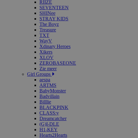
RIIZE
SEVENTEEN
SHINee
STRAY KIDS
The Boyz
Treasure
TXT
WayV
Xdinary Heroes
Xikers
XLOV
ZEROBASEONE
Zie meer
Girl Groups
aespa
ARTMS
BabyMonster
Badvillain
Billlie
BLACKPINK
CLASS:y
Dreamcatcher
(G)I-DLE
H1-KEY
Hearts2Hearts