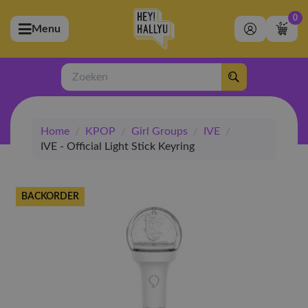
0
Menu
bmenu (Artiesten)
ubmenu (Merchandise)
Zoeken
bmenu (Exclusive)
Home
/
KPOP
/
Girl Groups
/
IVE
/
bmenu (Winkel)
IVE - Official Light Stick Keyring
BACKORDER