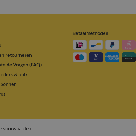
Betaalmethoden
t
en retourneren
telde Vragen (FAQ)
rders & bulk
ubonnen
res
e voorwaarden