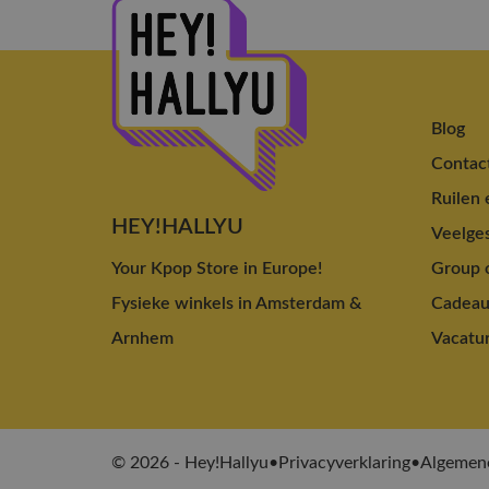
Blog
Contac
Ruilen 
HEY!HALLYU
Veelges
Your Kpop Store in Europe!
Group o
Fysieke winkels in Amsterdam &
Cadea
Arnhem
Vacatu
© 2026 - Hey!Hallyu
•
Privacyverklaring
•
Algemen