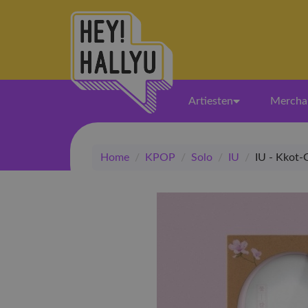
Artiesten
Mercha
Home
/
KPOP
/
Solo
/
IU
/
IU - Kkot-