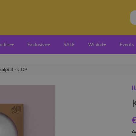
ndise
Exclusive
SALE
Winkel
Events
Galpi 3 - CDP
I
€
A