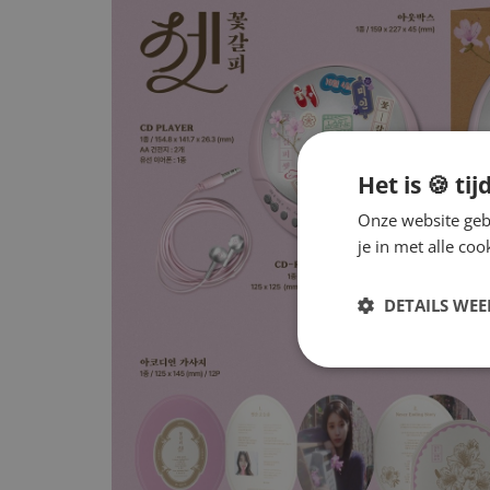
Het is 🍪 tij
Onze website gebr
je in met alle c
DETAILS WE