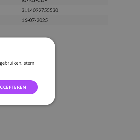
IU-KG-CDP
3114099755530
16-07-2025
 gebruiken, stem
ACCEPTEREN