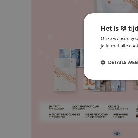
Het is 🍪 tij
Onze website gebr
je in met alle c
DETAILS WE