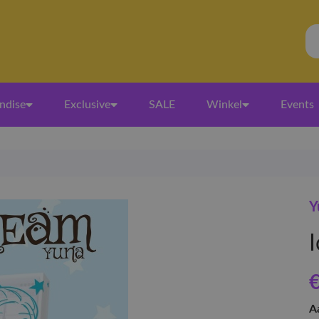
ndise
Exclusive
SALE
Winkel
Events
Y
€
A