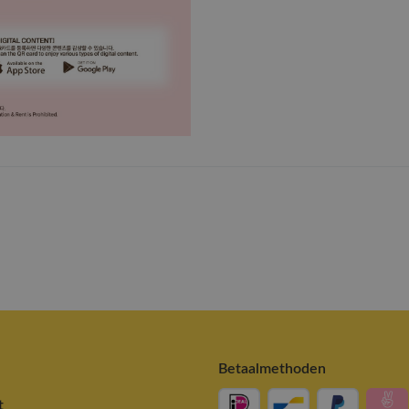
Betaalmethoden
t