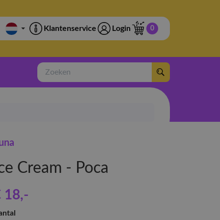
Klantenservice
Login
0
Zoeken
una
Ice Cream - Poca
 18
,-
antal