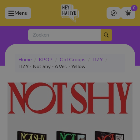
0
Menu
bmenu (Artiesten)
ubmenu (Merchandise)
Zoeken
bmenu (Exclusive)
Home
/
KPOP
/
Girl Groups
/
ITZY
/
bmenu (Winkel)
ITZY - Not Shy - A Ver. - Yellow