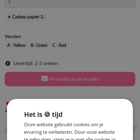
Cadeau papier 3
,-
Versies
A - Yellow
B- Green
C - Red
Levertijd: 2-3 weken
Houd mij op de hoogte
Niet op voorraad
in Arnhem
Indien op voorraad
binnen 2 werkdagen
verzonden
Het is 🍪 tijd
Onze website gebruikt cookies om je
ervaring te verbeteren. Door onze website
te gebruiken, stem je in met alle cookies in