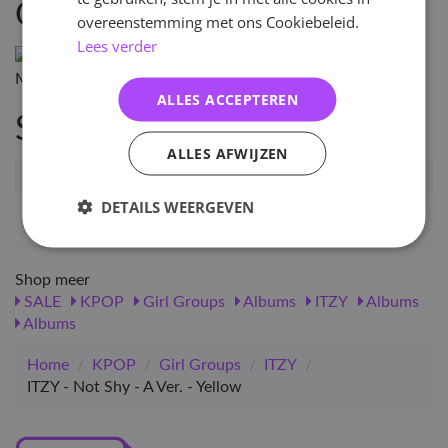
Omschrijving
overeenstemming met ons Cookiebeleid.
Lees verder
ALLES ACCEPTEREN
Specificaties
ALLES AFWIJZEN
Artikelnummer
10622
DETAILS WEERGEVEN
EAN nummer
1000000106220
Shop meer
SALE
KPOP
Girl Groups
Albums
ITZY
Albums
Albums
Home
/
KPOP
/
Girl Groups
/
ITZY
/
ITZY - Not Shy - A Ver. - Yellow