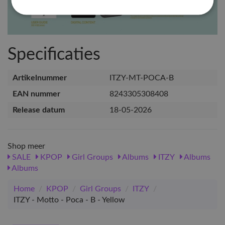
Specificaties
Artikelnummer
ITZY-MT-POCA-B
EAN nummer
8243305308408
Release datum
18-05-2026
Shop meer
SALE
KPOP
Girl Groups
Albums
ITZY
Albums
Albums
Home
/
KPOP
/
Girl Groups
/
ITZY
/
ITZY - Motto - Poca - B - Yellow