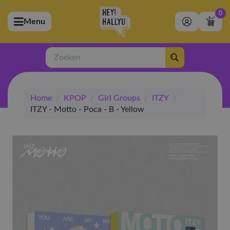
0
Menu
bmenu (Artiesten)
ubmenu (Merchandise)
Zoeken
bmenu (Exclusive)
Home
/
KPOP
/
Girl Groups
/
ITZY
/
bmenu (Winkel)
ITZY - Motto - Poca - B - Yellow