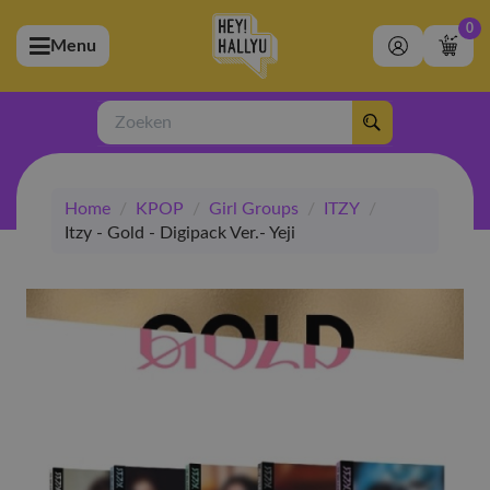
0
Menu
bmenu (Artiesten)
ubmenu (Merchandise)
Zoeken
bmenu (Exclusive)
Home
/
KPOP
/
Girl Groups
/
ITZY
/
bmenu (Winkel)
Itzy - Gold - Digipack Ver.- Yeji