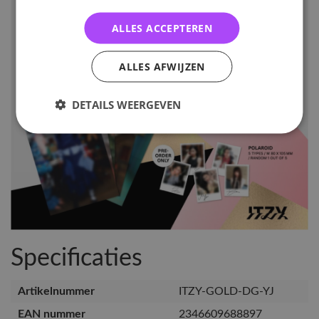
ALLES ACCEPTEREN
ALLES AFWIJZEN
DETAILS WEERGEVEN
Specificaties
Artikelnummer
ITZY-GOLD-DG-YJ
EAN nummer
2346609688897