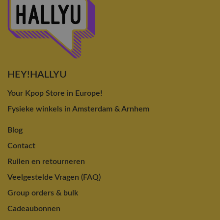
HEY!HALLYU
Your Kpop Store in Europe!
Fysieke winkels in Amsterdam & Arnhem
Blog
Contact
Ruilen en retourneren
Veelgestelde Vragen (FAQ)
Group orders & bulk
Cadeaubonnen