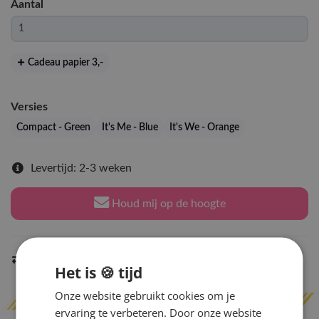
Aantal
Cadeau papier 3
,-
Versies
Compact - Green
It's Me - Blue
It's We - Orange
Levertijd: 2-3 weken
Houd mij op de hoogte
Indien op voorraad
binnen 2 werkdagen
verzonden
Het is 🍪 tijd
Onze website gebruikt cookies om je
ervaring te verbeteren. Door onze website