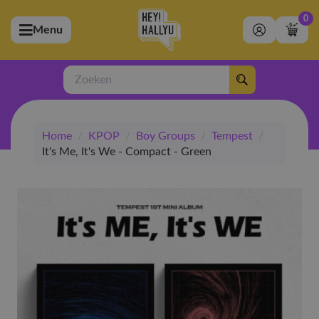
0
Menu
bmenu (Artiesten)
ubmenu (Merchandise)
Zoeken
bmenu (Exclusive)
Home
/
KPOP
/
Boy Groups
/
Tempest
/
bmenu (Winkel)
It's Me, It's We - Compact - Green