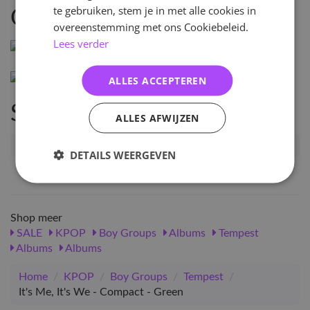
te gebruiken, stem je in met alle cookies in
Omschrijving
overeenstemming met ons Cookiebeleid.
Lees verder
ALLES ACCEPTEREN
Specificaties
ALLES AFWIJZEN
Artikelnummer
21584
DETAILS WEERGEVEN
EAN nummer
1000000215847
Shop meer
SALE
KPOP
Boy Groups
Albums
Tempest
Albums
Albums
Home
/
KPOP
/
Boy Groups
/
Tempest
/
It's Me, It's We - Compact - Green