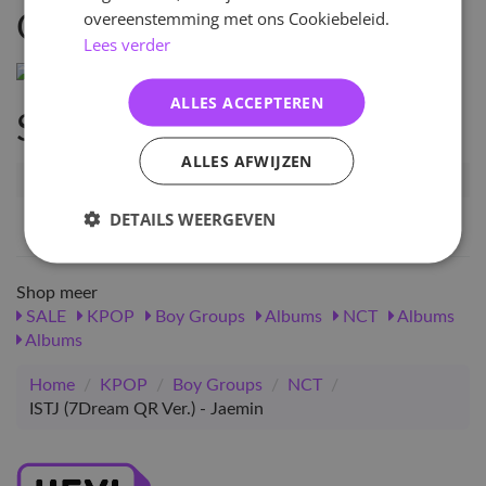
overeenstemming met ons Cookiebeleid.
Omschrijving
Lees verder
ALLES ACCEPTEREN
Specificaties
ALLES AFWIJZEN
Artikelnummer
107243
EAN nummer
1000001072432
DETAILS WEERGEVEN
Shop meer
SALE
KPOP
Boy Groups
Albums
NCT
Albums
Albums
Home
/
KPOP
/
Boy Groups
/
NCT
/
ISTJ (7Dream QR Ver.) - Jaemin