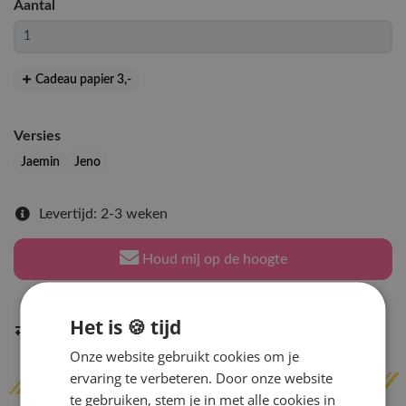
Aantal
Cadeau papier 3
,-
Versies
Jaemin
Jeno
Levertijd: 2-3 weken
Houd mij op de hoogte
Het is 🍪 tijd
Indien op voorraad
binnen 2 werkdagen
verzonden
Onze website gebruikt cookies om je
ervaring te verbeteren. Door onze website
te gebruiken, stem je in met alle cookies in