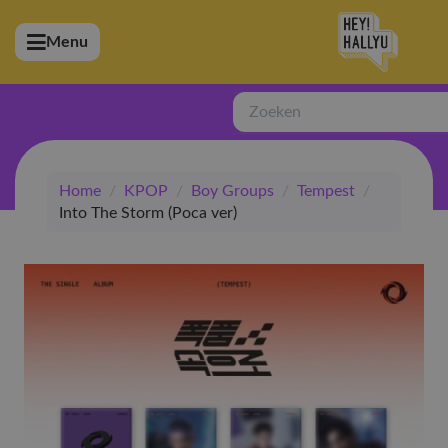
Menu
bmenu (Artiesten)
ubmenu (Merchandise)
Zoeken
bmenu (Exclusive)
Home
/
KPOP
/
Boy Groups
/
Tempest
/
bmenu (Winkel)
Into The Storm (Poca ver)