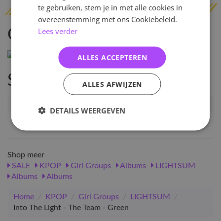
te gebruiken, stem je in met alle cookies in
overeenstemming met ons Cookiebeleid.
Lees verder
Omschrijving
ALLES ACCEPTEREN
Specificaties
ALLES AFWIJZEN
Artikelnummer
28566
DETAILS WEERGEVEN
EAN nummer
1000000285666
Shop meer
SALE
KPOP
Girl Groups
Albums
LIGHTSUM
Albums
Albums
Home
/
KPOP
/
Girl Groups
/
LIGHTSUM
/
Into The Light - The Team - Green