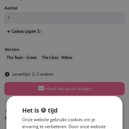
Aantal
Cadeau papier 3
,-
Versies
The Team - Green
The Class - Yellow
Levertijd: 2-3 weken
Houd mij op de hoogte
Het is 🍪 tijd
Niet op voorraad
in Arnhem
Indien op voorraad
binnen 2 werkdagen
verzonden
Onze website gebruikt cookies om je
ervaring te verbeteren. Door onze website