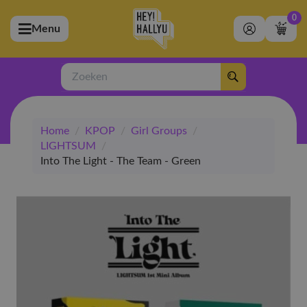
0
Menu
bmenu (Artiesten)
ubmenu (Merchandise)
Zoeken
bmenu (Exclusive)
Home
/
KPOP
/
Girl Groups
/
bmenu (Winkel)
LIGHTSUM
/
Into The Light - The Team - Green