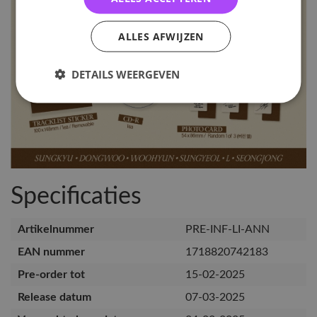
ALLES AFWIJZEN
DETAILS WEERGEVEN
Specificaties
Artikelnummer
PRE-INF-LI-ANN
EAN nummer
1718820742183
Pre-order tot
15-02-2025
Release datum
07-03-2025