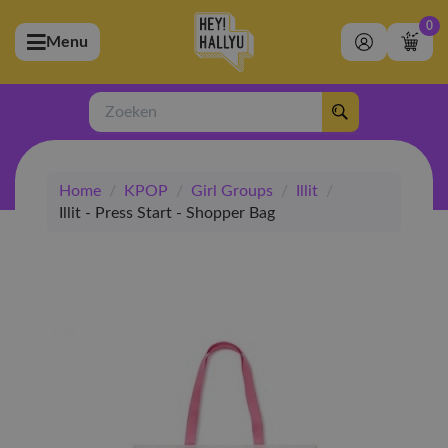
0
Menu
bmenu (Artiesten)
ubmenu (Merchandise)
Zoeken
bmenu (Exclusive)
Home
/
KPOP
/
Girl Groups
/
Illit
/
bmenu (Winkel)
Illit - Press Start - Shopper Bag