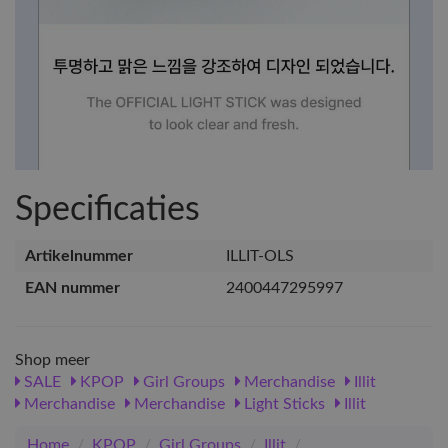
Specificaties
Artikelnummer
ILLIT-OLS
EAN nummer
2400447295997
Shop meer
SALE
KPOP
Girl Groups
Merchandise
Illit
Merchandise
Merchandise
Light Sticks
Illit
Home
/
KPOP
/
Girl Groups
/
Illit
/