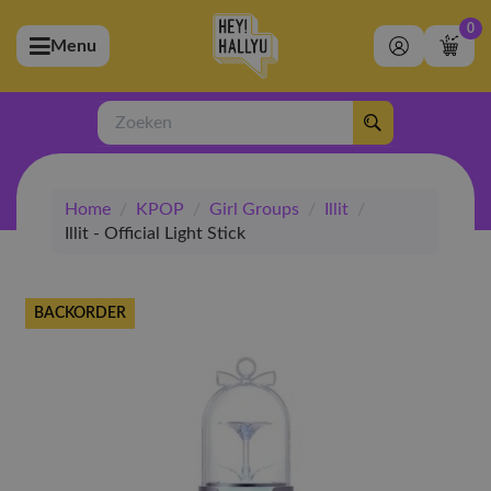
0
Menu
bmenu (Artiesten)
ubmenu (Merchandise)
Zoeken
bmenu (Exclusive)
Home
/
KPOP
/
Girl Groups
/
Illit
/
bmenu (Winkel)
Illit - Official Light Stick
BACKORDER