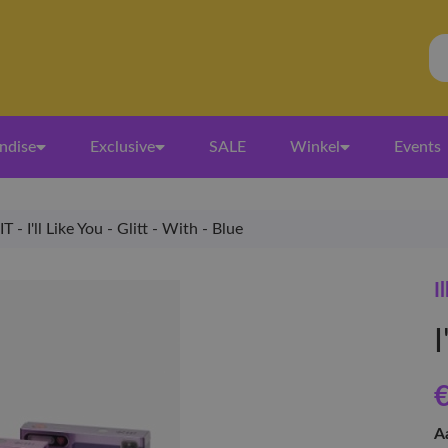
ndise
Exclusive
SALE
Winkel
Events
IT - I'll Like You - Glitt - With - Blue
Il
I
€
A