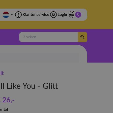
Klantenservice
Login
0
Zoeken
lit
'll Like You - Glitt
 26
,-
antal