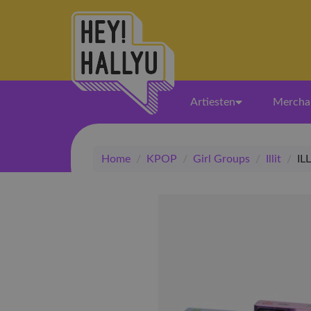
Artiesten
Mercha
Home
/
KPOP
/
Girl Groups
/
Illit
/
ILL