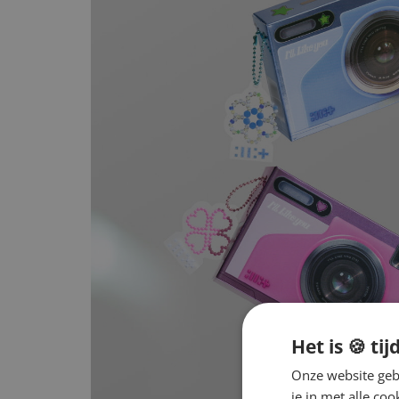
Het is 🍪 tij
Onze website gebr
je in met alle c