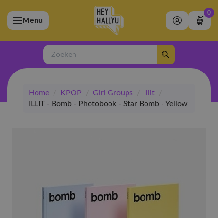
0
Menu
bmenu (Artiesten)
ubmenu (Merchandise)
Zoeken
bmenu (Exclusive)
Home
/
KPOP
/
Girl Groups
/
Illit
/
bmenu (Winkel)
ILLIT - Bomb - Photobook - Star Bomb - Yellow