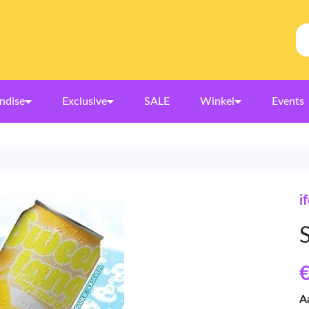
ndise
Exclusive
SALE
Winkel
Events
i
€
A