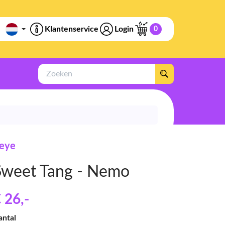
Klantenservice
Login
0
Zoeken
feye
Sweet Tang - Nemo
 26
,-
antal