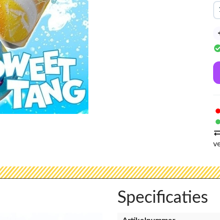
v
Specificaties