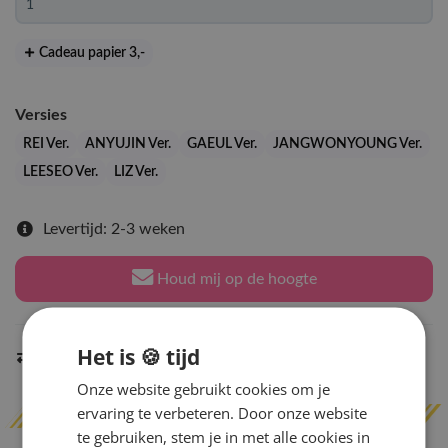
Cadeau papier 3
,-
Versies
REI Ver.
ANYUJIN Ver.
GAEUL Ver.
JANGWONYOUNG Ver.
LEESEO Ver.
LIZ Ver.
Levertijd: 2-3 weken
Houd mij op de hoogte
Het is 🍪 tijd
Indien op voorraad
binnen 2 werkdagen
verzonden
Onze website gebruikt cookies om je
ervaring te verbeteren. Door onze website
te gebruiken, stem je in met alle cookies in