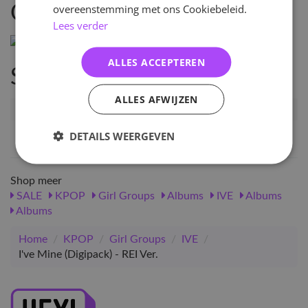
overeenstemming met ons Cookiebeleid.
Omschrijving
Lees verder
ALLES ACCEPTEREN
Specificaties
ALLES AFWIJZEN
Artikelnummer
123904
EAN nummer
1000001239040
DETAILS WEERGEVEN
Shop meer
SALE
KPOP
Girl Groups
Albums
IVE
Albums
Albums
Home
/
KPOP
/
Girl Groups
/
IVE
/
I've Mine (Digipack) - REI Ver.