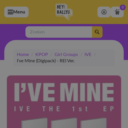
0
Menu
bmenu (Artiesten)
ubmenu (Merchandise)
Zoeken
bmenu (Exclusive)
Home
/
KPOP
/
Girl Groups
/
IVE
/
bmenu (Winkel)
I've Mine (Digipack) - REI Ver.