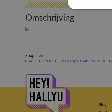
Omschrijving
Shop meer
SALE
KPOP
Girl Groups
Albums
IVE
Blog