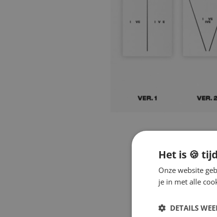
Het is 🍪 tij
Onze website gebr
je in met alle c
DETAILS WE