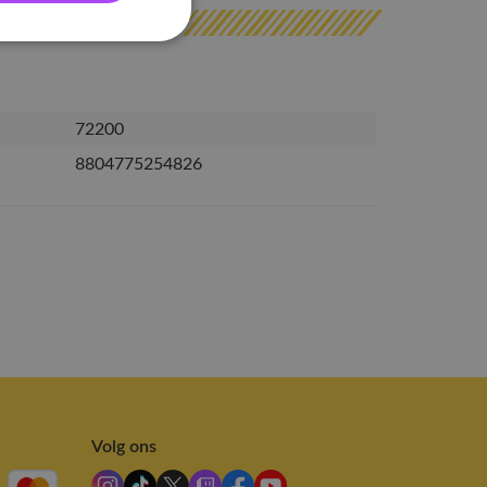
72200
8804775254826
Volg ons