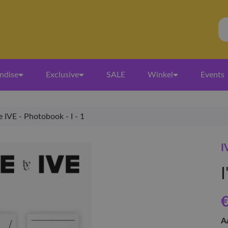
ndise
Exclusive
SALE
Winkel
Events
ve IVE - Photobook - I - 1
I
I
€
A