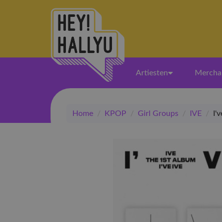
Artiesten
Mercha
Home
/
KPOP
/
Girl Groups
/
IVE
/
I'