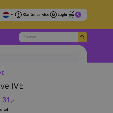
Klantenservice
Login
0
Zoeken
VE
've IVE
 31
,-
antal