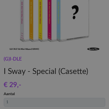
(G)I-DLE
I Sway - Special (Casette)
€ 29
,-
Aantal