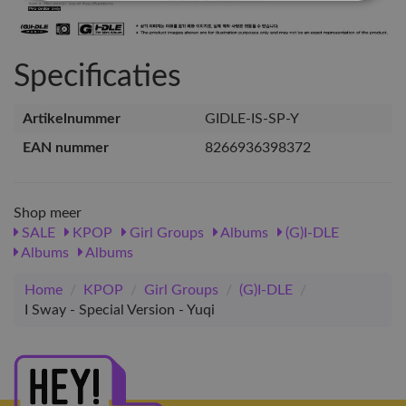
Specificaties
Artikelnummer
GIDLE-IS-SP-Y
EAN nummer
8266936398372
Shop meer
SALE
KPOP
Girl Groups
Albums
(G)I-DLE
Albums
Albums
Home
/
KPOP
/
Girl Groups
/
(G)I-DLE
/
I Sway - Special Version - Yuqi