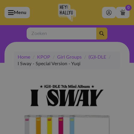
0
Menu
bmenu (Artiesten)
ubmenu (Merchandise)
Zoeken
bmenu (Exclusive)
Home
/
KPOP
/
Girl Groups
/
(G)I-DLE
/
bmenu (Winkel)
I Sway - Special Version - Yuqi