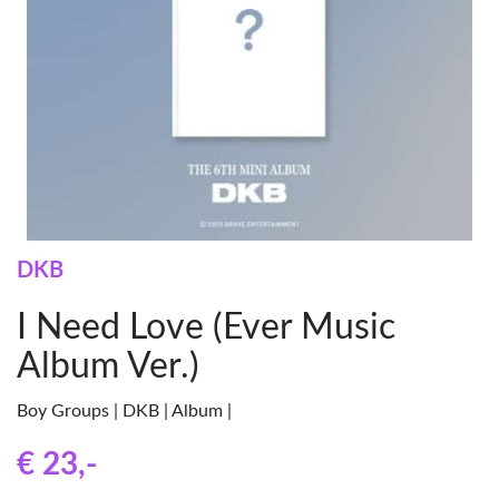
DKB
I Need Love (Ever Music
Album Ver.)
Boy Groups | DKB | Album |
€ 23
,-