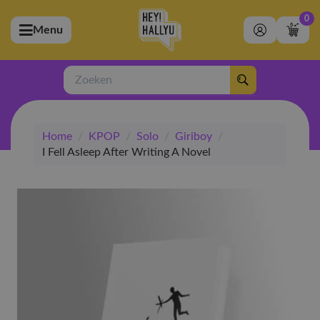
0
Menu
bmenu (Artiesten)
ubmenu (Merchandise)
Zoeken
bmenu (Exclusive)
Home
/
KPOP
/
Solo
/
Giriboy
/
bmenu (Winkel)
I Fell Asleep After Writing A Novel