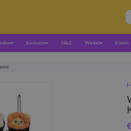
ndise
Exclusive
SALE
Winkel
Events
unini
I
€