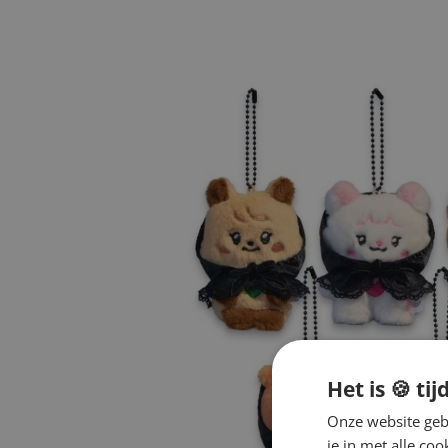
Het is 🍪 tij
Onze website gebr
je in met alle c