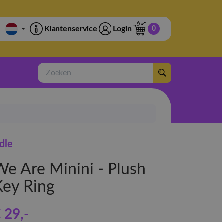
Klantenservice
Login
0
Zoeken
-dle
We Are Minini - Plush
Key Ring
 29
,-