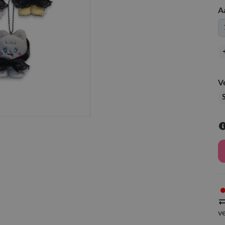
A
V
v