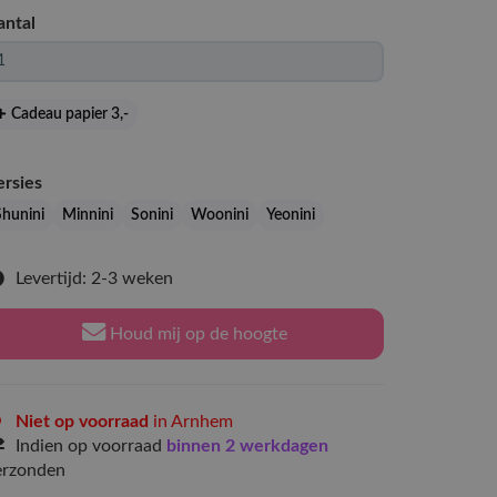
antal
Cadeau papier 3
,-
ersies
Shunini
Minnini
Sonini
Woonini
Yeonini
Levertijd: 2-3 weken
Houd mij op de hoogte
Niet op voorraad
in Arnhem
Indien op voorraad
binnen 2 werkdagen
erzonden