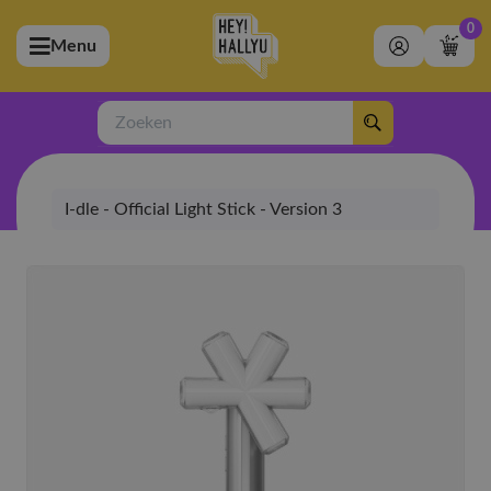
0
Menu
bmenu (Artiesten)
ubmenu (Merchandise)
Zoeken
bmenu (Exclusive)
I-dle - Official Light Stick - Version 3
bmenu (Winkel)