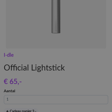
I-dle
Official Lightstick
€ 65
,-
Aantal
Cadeau papier 3
,-