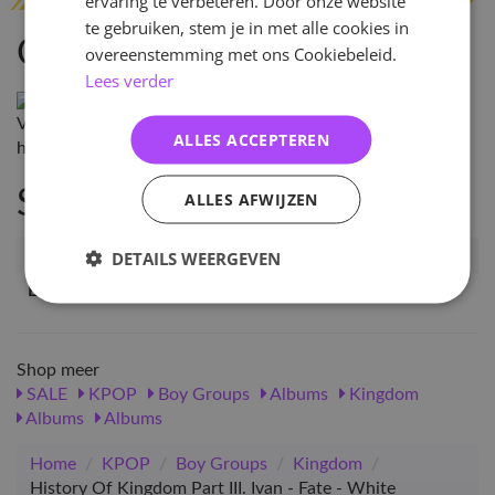
ervaring te verbeteren. Door onze website
te gebruiken, stem je in met alle cookies in
Omschrijving
overeenstemming met ons Cookiebeleid.
Lees verder
Versie: Voorkeur aangeven kan in de Opmerkingen, dan
ALLES ACCEPTEREN
houden we er zoveel mogelijk rekening mee!
Specificaties
ALLES AFWIJZEN
Artikelnummer
11129
DETAILS WEERGEVEN
EAN nummer
8809355977386
Shop meer
SALE
KPOP
Boy Groups
Albums
Kingdom
Albums
Albums
Home
/
KPOP
/
Boy Groups
/
Kingdom
/
History Of Kingdom Part III. Ivan - Fate - White