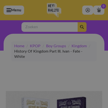
0
Menu
bmenu (Artiesten)
ubmenu (Merchandise)
Zoeken
bmenu (Exclusive)
Home
/
KPOP
/
Boy Groups
/
Kingdom
/
bmenu (Winkel)
History Of Kingdom Part III. Ivan - Fate -
White