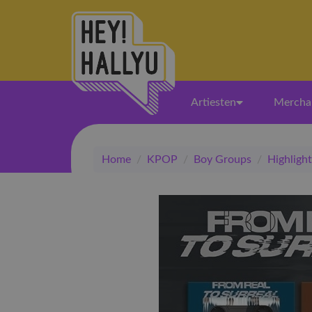
Artiesten
Mercha
Home
/
KPOP
/
Boy Groups
/
Highlight