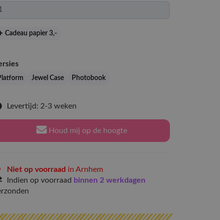
Cadeau papier 3
,-
ersies
Platform
Jewel Case
Photobook
Levertijd: 2-3 weken
Houd mij op de hoogte
Niet op voorraad
in Arnhem
Indien op voorraad
binnen 2 werkdagen
erzonden