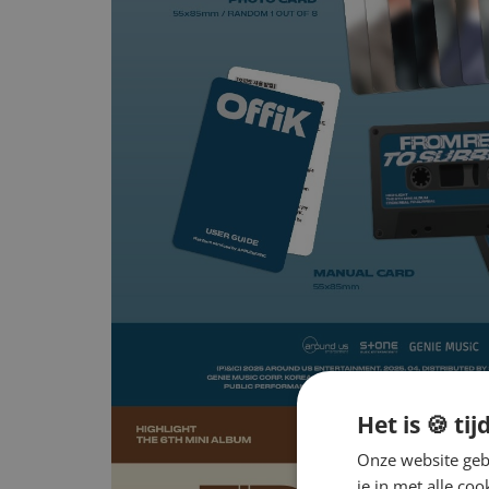
Het is 🍪 tij
Onze website gebr
je in met alle c