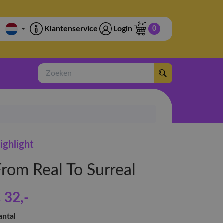
Klantenservice
Login
0
Zoeken
ighlight
From Real To Surreal
 32
,-
antal