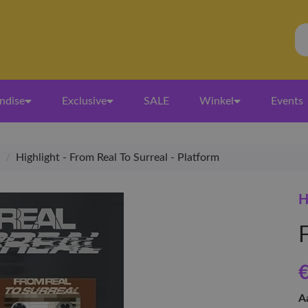
ndise
Exclusive
SALE
Winkel
Events
/
Highlight - From Real To Surreal - Platform
H
€
A