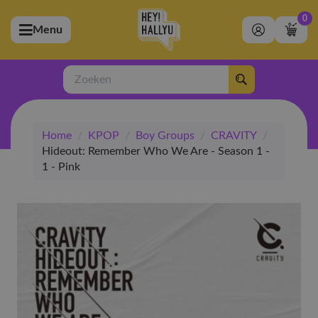
0
Menu
bmenu (Artiesten)
ubmenu (Merchandise)
Zoeken
bmenu (Exclusive)
Home
/
KPOP
/
Boy Groups
/
CRAVITY
/
bmenu (Winkel)
Hideout: Remember Who We Are - Season 1 -
1 - Pink