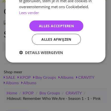
te gebruiken, stem je in met alle cookies in
overeenstemming met ons Cookiebeleid.
Omschrijving
Lees verder
ALLES ACCEPTEREN
Specificaties
ALLES AFWIJZEN
Artikelnummer
10872
DETAILS WEERGEVEN
EAN nummer
1000000108729
Shop meer
SALE
KPOP
Boy Groups
Albums
CRAVITY
Albums
Albums
Home
/
KPOP
/
Boy Groups
/
CRAVITY
/
Hideout: Remember Who We Are - Season 1 - 1 - Pink