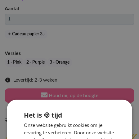
Aantal
Cadeau papier 3
,-
Versies
1 - Pink
2 - Purple
3 - Orange
Levertijd: 2-3 weken
Houd mij op de hoogte
Het is 🍪 tijd
Indien op voorraad
binnen 2 werkdagen
verzonden
Onze website gebruikt cookies om je
ervaring te verbeteren. Door onze website