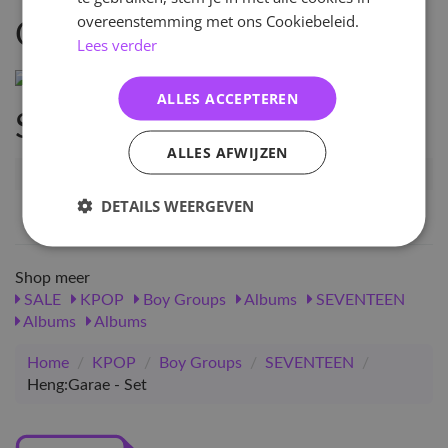
overeenstemming met ons Cookiebeleid.
Omschrijving
Lees verder
ALLES ACCEPTEREN
Specificaties
ALLES AFWIJZEN
Artikelnummer
12156
DETAILS WEERGEVEN
EAN nummer
1544229058118
Shop meer
SALE
KPOP
Boy Groups
Albums
SEVENTEEN
Albums
Albums
Home
/
KPOP
/
Boy Groups
/
SEVENTEEN
/
Heng:Garae - Set