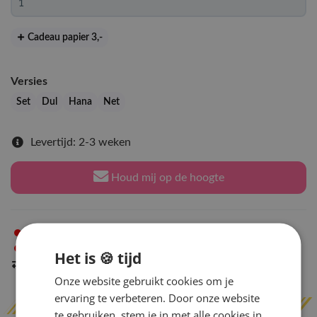
Cadeau papier 3
,-
Versies
Set
Dul
Hana
Net
Levertijd: 2-3 weken
Houd mij op de hoogte
Niet op voorraad
in Arnhem
Niet op voorraad
in Amsterdam
Het is 🍪 tijd
Indien op voorraad
binnen 2 werkdagen
verzonden
Onze website gebruikt cookies om je
ervaring te verbeteren. Door onze website
te gebruiken, stem je in met alle cookies in