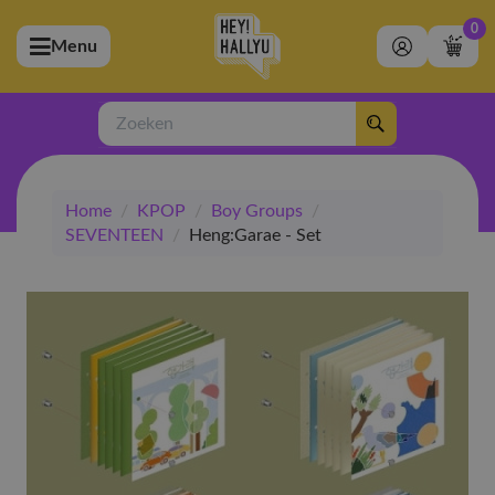
0
Menu
bmenu (Artiesten)
ubmenu (Merchandise)
Zoeken
bmenu (Exclusive)
Home
/
KPOP
/
Boy Groups
/
bmenu (Winkel)
SEVENTEEN
/
Heng:Garae - Set