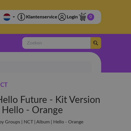
Klantenservice
Login
0
Zoeken
CT
ello Future - Kit Version
- Hello - Orange
oy Groups | NCT | Album | Hello - Orange