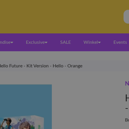
ndise
Exclusive
SALE
Winkel
Events
ello Future - Kit Version - Hello - Orange
N
H
B