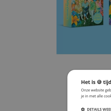
Het is 🍪 tij
Onze website gebr
je in met alle c
DETAILS WE