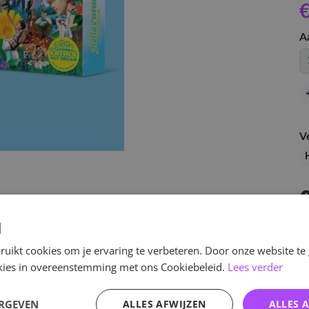
€
A
V
d
uikt cookies om je ervaring te verbeteren. Door onze website te
ookies in overeenstemming met ons Cookiebeleid.
Lees verder
v
ERGEVEN
ALLES AFWIJZEN
ALLES 