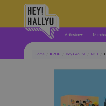
Artiesten
Mercha
Home
/
KPOP
/
Boy Groups
/
NCT
/
H