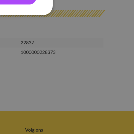
22837
1000000228373
Volg ons