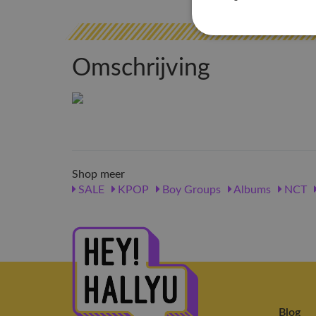
Omschrijving
Shop meer
SALE
KPOP
Boy Groups
Albums
NCT
Blog