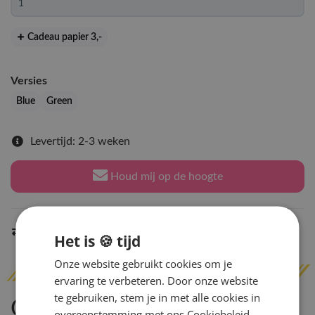
Cadeau papier 3
,-
Versies
Blue
Green
Levertijd: 2-3 weken
Houd mij op de hoogte
Indien op voorraad
binnen 2 werkdagen
verzonden
Het is 🍪 tijd
Onze website gebruikt cookies om je
ervaring te verbeteren. Door onze website
te gebruiken, stem je in met alle cookies in
Omschrijving
overeenstemming met ons Cookiebeleid.