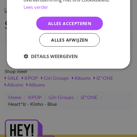
Lees verder
ALLES ACCEPTEREN
Specificaties
ALLES AFWIJZEN
Artikelnummer
10662
EAN nummer
1000000106626
DETAILS WEERGEVEN
Shop meer
SALE
KPOP
Girl Groups
Albums
IZ*ONE
Albums
Albums
Home
/
KPOP
/
Girl Groups
/
IZ*ONE
/
Heart*Iz - Kinho - Blue