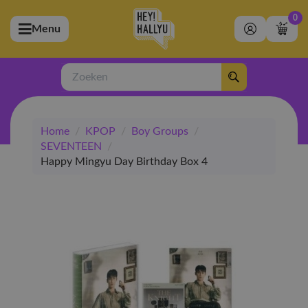
0
Menu
bmenu (Artiesten)
ubmenu (Merchandise)
Zoeken
bmenu (Exclusive)
Home
/
KPOP
/
Boy Groups
/
bmenu (Winkel)
SEVENTEEN
/
Happy Mingyu Day Birthday Box 4