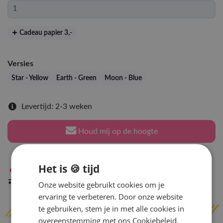
Cadeau papier 3
,-
Versies
Star - Yellow
Earth - Green
Moon - Blue
Levertijd: 2-3 weken
Houd mij op de hoogte
Het is 🍪 tijd
Niet op voorraad
in Arnhem
Indien op voorraad
binnen 2 werkdagen
verzonden
Onze website gebruikt cookies om je
ervaring te verbeteren. Door onze website
te gebruiken, stem je in met alle cookies in
overeenstemming met ons Cookiebeleid.