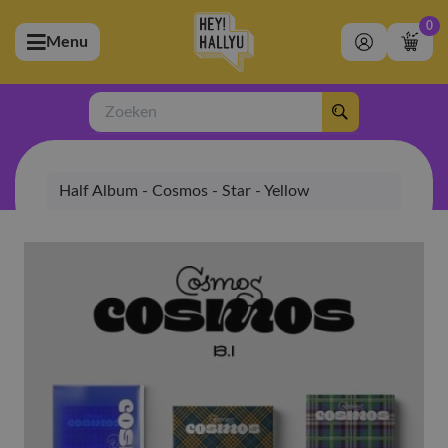
0
Menu
bmenu (Artiesten)
ubmenu (Merchandise)
Zoeken
bmenu (Exclusive)
Half Album - Cosmos - Star - Yellow
bmenu (Winkel)