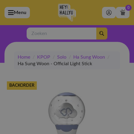
0
Menu
bmenu (Artiesten)
ubmenu (Merchandise)
Zoeken
bmenu (Exclusive)
Home
/
KPOP
/
Solo
/
Ha Sung Woon
/
bmenu (Winkel)
Ha Sung Woon - Official Light Stick
BACKORDER