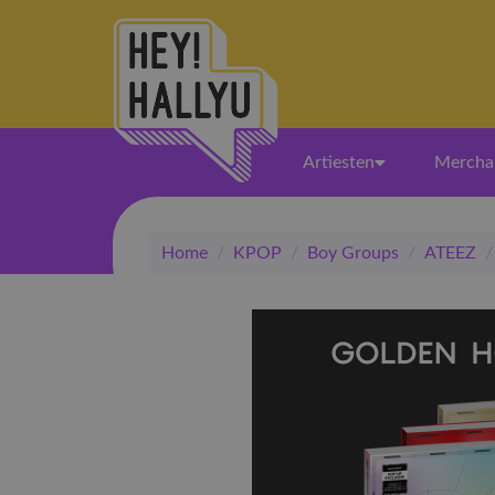
Artiesten
Mercha
Home
/
KPOP
/
Boy Groups
/
ATEEZ
/