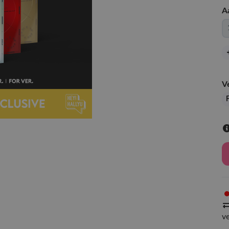
A
V
F
v