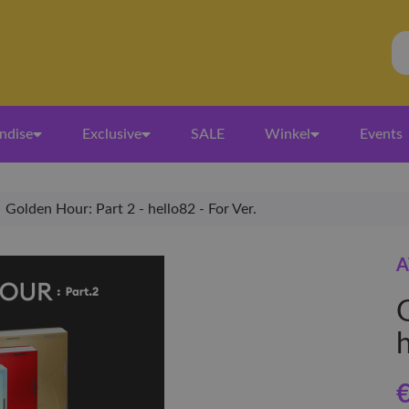
ndise
Exclusive
SALE
Winkel
Events
Golden Hour: Part 2 - hello82 - For Ver.
A
€