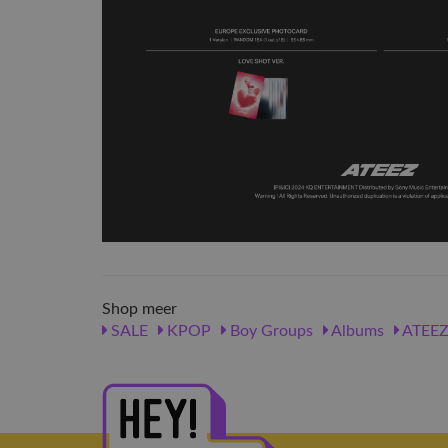
Shop meer
SALE
KPOP
Boy Groups
Albums
ATEE