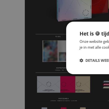
Het is 🍪 tij
Onze website gebr
je in met alle c
DETAILS WE