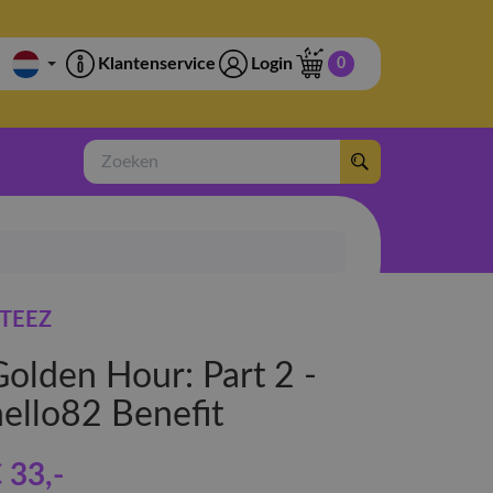
Klantenservice
Login
0
Zoeken
TEEZ
Golden Hour: Part 2 -
hello82 Benefit
 33
,-