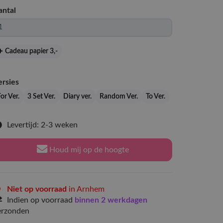
antal
Cadeau papier 3
,-
ersies
or Ver.
3 Set Ver.
Diary ver.
Random Ver.
To Ver.
Levertijd: 2-3 weken
Houd mij op de hoogte
Niet op voorraad
in Arnhem
Indien op voorraad
binnen 2 werkdagen
erzonden