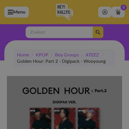
0
Menu
bmenu (Artiesten)
ubmenu (Merchandise)
Zoeken
bmenu (Exclusive)
Home
/
KPOP
/
Boy Groups
/
ATEEZ
/
bmenu (Winkel)
Golden Hour: Part 2 - Digipack - Wooyoung