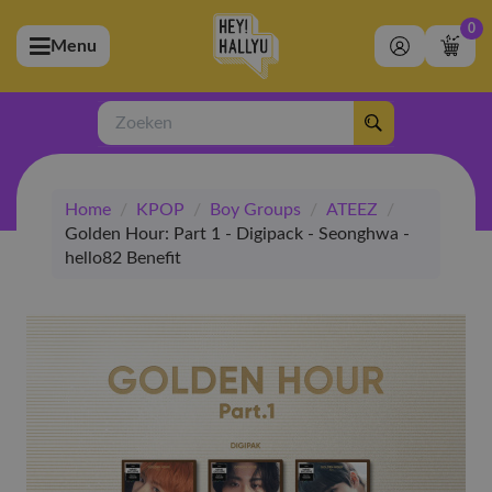
0
Menu
bmenu (Artiesten)
ubmenu (Merchandise)
Zoeken
bmenu (Exclusive)
Home
/
KPOP
/
Boy Groups
/
ATEEZ
/
bmenu (Winkel)
Golden Hour: Part 1 - Digipack - Seonghwa -
hello82 Benefit