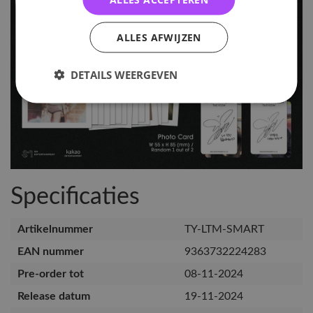
ALLES AFWIJZEN
DETAILS WEERGEVEN
Specificaties
Artikelnummer
TY-LTM-SMART
EAN nummer
9363732224283
Pre-order tot
08-11-2024
Release datum
19-11-2024