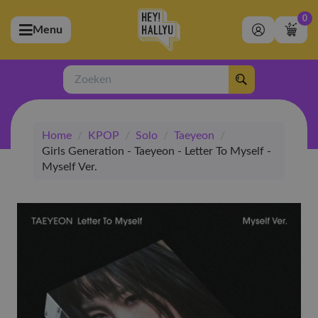
0
Menu
bmenu (Artiesten)
ubmenu (Merchandise)
Zoeken
bmenu (Exclusive)
Home
/
KPOP
/
Solo
/
Taeyeon
/
bmenu (Winkel)
Girls Generation - Taeyeon - Letter To Myself -
Myself Ver.