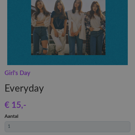
Girl's Day
Everyday
€ 15
,-
Aantal