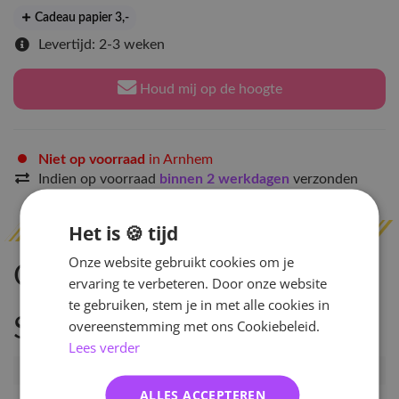
Cadeau papier 3
,-
Levertijd: 2-3 weken
Houd mij op de hoogte
Niet op voorraad
in Arnhem
Indien op voorraad
binnen 2 werkdagen
verzonden
Het is 🍪 tijd
Onze website gebruikt cookies om je
Omschrijving
ervaring te verbeteren. Door onze website
te gebruiken, stem je in met alle cookies in
Specificaties
overeenstemming met ons Cookiebeleid.
Lees verder
Artikelnummer
98474
ALLES ACCEPTEREN