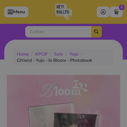
0
Menu
bmenu (Artiesten)
ubmenu (Merchandise)
Zoeken
bmenu (Exclusive)
Home
/
KPOP
/
Solo
/
Yuju
/
bmenu (Winkel)
Gfriend - Yuju - In Bloom - Photobook