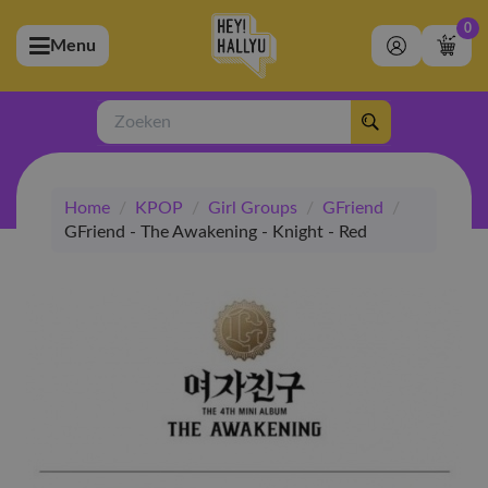
0
Menu
bmenu (Artiesten)
ubmenu (Merchandise)
Zoeken
bmenu (Exclusive)
Home
/
KPOP
/
Girl Groups
/
GFriend
/
bmenu (Winkel)
GFriend - The Awakening - Knight - Red