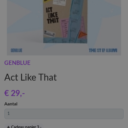
GENBLUE
Act Like That
€ 29
,-
Aantal
Cadeau papier 3
,-