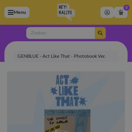
0
Menu
bmenu (Artiesten)
ubmenu (Merchandise)
Zoeken
bmenu (Exclusive)
GENBLUE - Act Like That - Photobook Ver.
bmenu (Winkel)