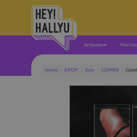
Artiesten
Mercha
Home
/
KPOP
/
Solo
/
GEMINI
/
Gemin