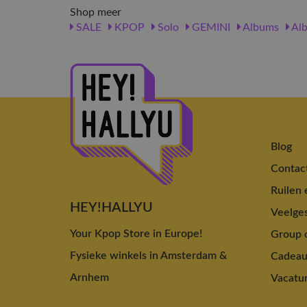
Shop meer
SALE
KPOP
Solo
GEMINI
Albums
Al
Blog
Contac
Ruilen 
HEY!HALLYU
Veelges
Your Kpop Store in Europe!
Group o
Fysieke winkels in Amsterdam &
Cadea
Arnhem
Vacatu