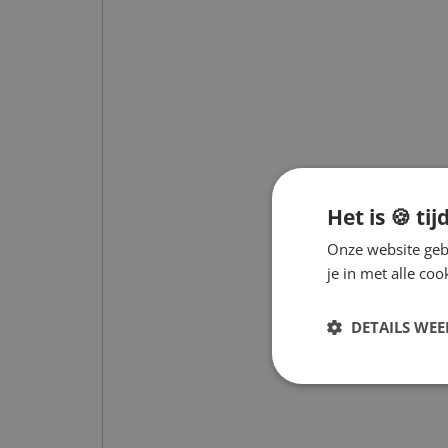
Het is 🍪 tij
Onze website gebr
je in met alle c
DETAILS WE