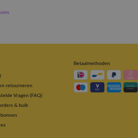
bums
Betaalmethoden
t
en retourneren
telde Vragen (FAQ)
rders & bulk
ubonnen
res