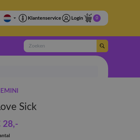
Klantenservice
Login
0
Zoeken
EMINI
Love Sick
 28
,-
antal