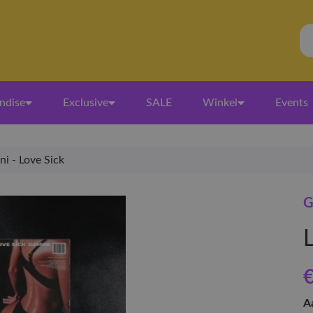
ndise
Exclusive
SALE
Winkel
Events
i - Love Sick
G
€
A