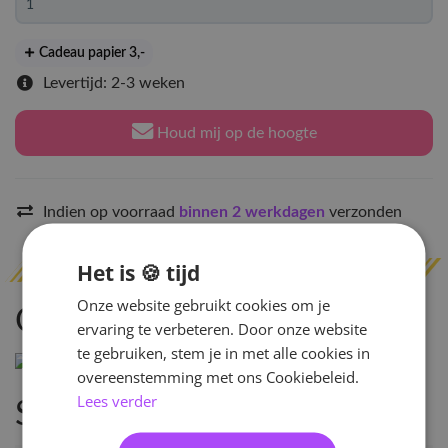
Cadeau papier 3
,-
Levertijd: 2-3 weken
Houd mij op de hoogte
Indien op voorraad
binnen 2 werkdagen
verzonden
Het is 🍪 tijd
Onze website gebruikt cookies om je
Omschrijving
ervaring te verbeteren. Door onze website
te gebruiken, stem je in met alle cookies in
overeenstemming met ons Cookiebeleid.
Lees verder
Specificaties