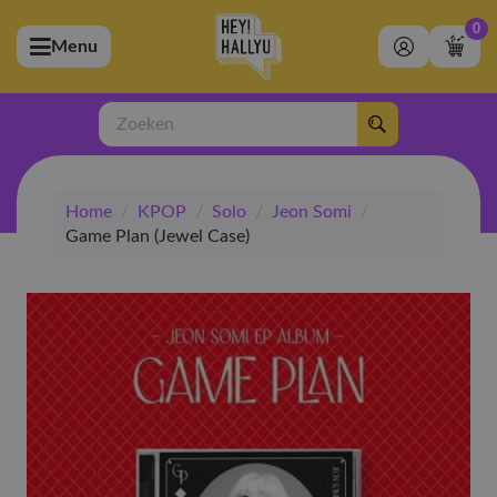
0
Menu
bmenu (Artiesten)
ubmenu (Merchandise)
Zoeken
bmenu (Exclusive)
Home
/
KPOP
/
Solo
/
Jeon Somi
/
bmenu (Winkel)
Game Plan (Jewel Case)