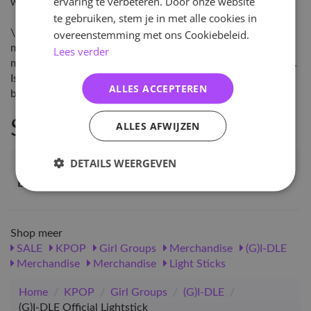
ervaring te verbeteren. Door onze website
wordt verzonden uit Zuid-Korea.
te gebruiken, stem je in met alle cookies in
\nLet op: Het kan helaas voor komen dat de light stick niet
overeenstemming met ons Cookiebeleid.
meer beschikbaar is. Wij houden onze leverancier zo veel
Lees verder
mogelijk in de gaten wanneer producten uitverkocht raken.
Is de light stick niet meer beschikbaar dan annuleren we je
ALLES ACCEPTEREN
bestelling en krijg je het geld uiteraard terug. \n
Specificaties
ALLES AFWIJZEN
Artikelnummer
DETAILS WEERGEVEN
6276
EAN nummer
8809361028560
Shop meer
SALE
KPOP
Girl Groups
Merchandise
(G)I-DLE
Merchandise
Merchandise
Light Sticks
Home
/
KPOP
/
Girl Groups
/
(G)I-DLE
/
(G)I-DLE Official Lightstick