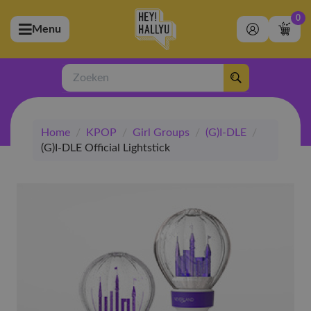
0
Menu
bmenu (Artiesten)
ubmenu (Merchandise)
Zoeken
bmenu (Exclusive)
Home
/
KPOP
/
Girl Groups
/
(G)I-DLE
/
bmenu (Winkel)
(G)I-DLE Official Lightstick