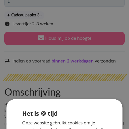
Cadeau papier 3
,-
Levertijd: 2-3 weken
Houd mij op de hoogte
Indien op voorraad
binnen 2 werkdagen
verzonden
Omschrijving
Pre-order: Lightstick is momenteel niet op voorraad, maar
komt met de volgende Hey!Hallyu levering mee
Het is 🍪 tijd
\nLeverdatum: 2-4 weken. De levertijd hangt af van het
Onze website gebruikt cookies om je
moment waarop je besteld en wanneer de nieuwe voorraad