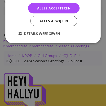
Specificaties
ALLES ACCEPTEREN
Artikelnummer
121112
EAN nummer
8809932179936
ALLES AFWIJZEN
DETAILS WEERGEVEN
Shop meer
SALE
KPOP
Girl Groups
Merchandise
(G)I-DLE
Merchandise
Merchandise
Season's Greetings
Home
/
KPOP
/
Girl Groups
/
(G)I-DLE
/
(G)I-DLE - 2024 Season's Greetings - Go For It!