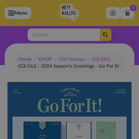
0
Menu
bmenu (Artiesten)
ubmenu (Merchandise)
Zoeken
bmenu (Exclusive)
Home
/
KPOP
/
Girl Groups
/
(G)I-DLE
/
bmenu (Winkel)
(G)I-DLE - 2024 Season's Greetings - Go For It!