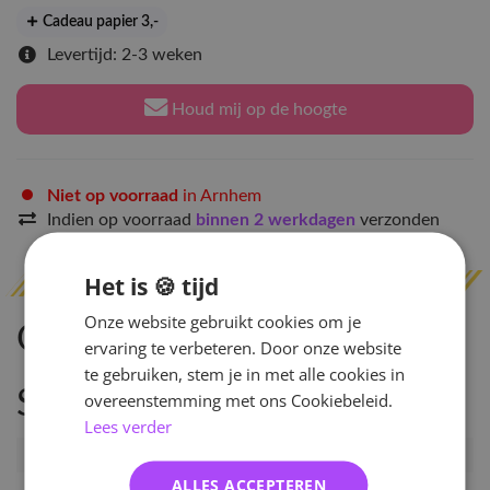
Cadeau papier 3
,-
Levertijd: 2-3 weken
Houd mij op de hoogte
Niet op voorraad
in Arnhem
Indien op voorraad
binnen 2 werkdagen
verzonden
Het is 🍪 tijd
Onze website gebruikt cookies om je
Omschrijving
ervaring te verbeteren. Door onze website
te gebruiken, stem je in met alle cookies in
Specificaties
overeenstemming met ons Cookiebeleid.
Lees verder
Artikelnummer
GD-KJY
ALLES ACCEPTEREN