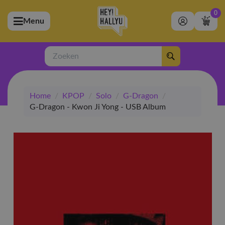
0
Menu
bmenu (Artiesten)
ubmenu (Merchandise)
Zoeken
bmenu (Exclusive)
Home
/
KPOP
/
Solo
/
G-Dragon
/
bmenu (Winkel)
G-Dragon - Kwon Ji Yong - USB Album