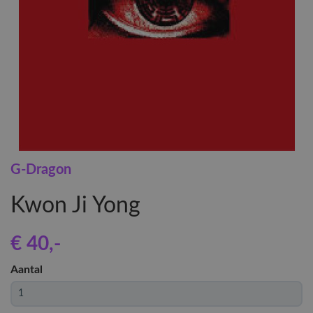
G-Dragon
Kwon Ji Yong
€ 40
,-
Aantal